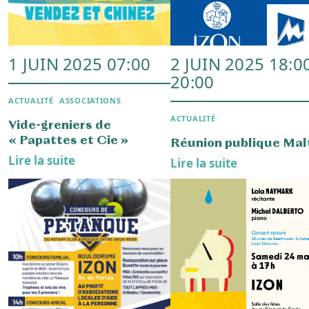
biodiversité communale !
Lire la suite
6 DÉC. 2024 09:00
30 NOV. 2024 10:
- 18:00
ACTUALITÉ
FESTIVITÉS
Collecte de dons : jouets
et alimentaire
Marché de Noël et
Téléthon