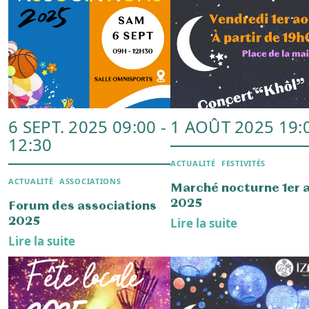
12 AVRIL 2025 10:00
11 AVRIL 2025 20
ASSOCIATIONS
ASSOCIATIONS
Journées portes ouvertes
Concert à l’Eglise Sai
Izon Terre de Partage
Martin d’Izon de
Vocal’Izon
Lire la suite
Lire la suite