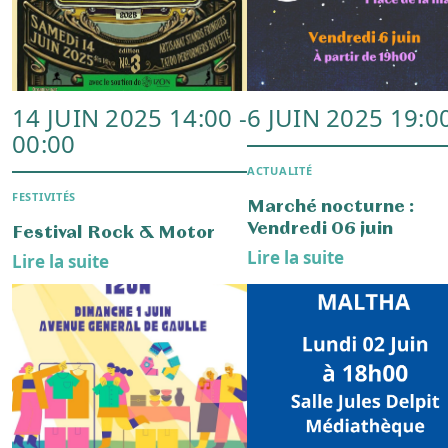
Cyclo-Club Izon
municipal
Lire la suite
Lire la suite
1 FÉVR. 2025 10:30 -
21 DÉC. 2024 13:
14:00
ASSOCIATIONS
ACTUALITÉ
La balade des pères N
Izon lance son atlas de la
Lire la suite