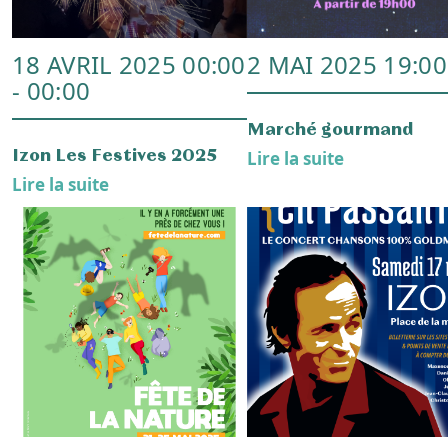
Gérer le consentement aux
cookies
Pour offrir les meilleures expériences, nous utilisons des technologies
telles que les cookies pour stocker et/ou accéder aux informations des
appareils. Le fait de consentir à ces technologies nous permettra de
traiter des données telles que le comportement de navigation ou les ID
uniques sur ce site. Le fait de ne pas consentir ou de retirer son
consentement peut avoir un effet négatif sur certaines caractéristiques
et fonctions.
8 NOV. 2024 18:30
5 NOV. 2024 19:0
Accepter
Refuser
ACTUALITÉ
ACTUALITÉ
Assainissement à Izon
Mutuelle Communale
Voir les préférences
Lire la suite
Lire la suite
Politique de cookies