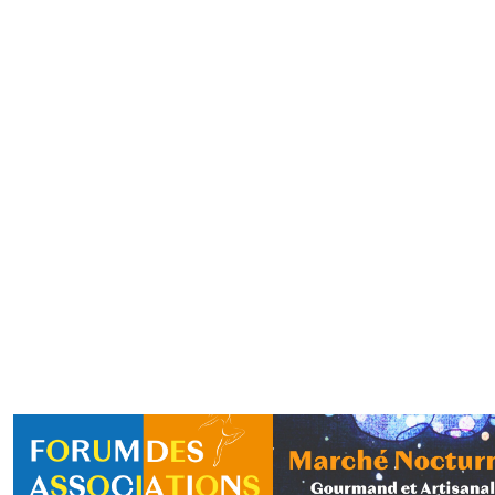
13 AVRIL 2025 07:30
13 AVRIL 2025 09
ASSOCIATIONS
ACTUALITÉ
ASSOCIATIONS
Vide-Greniers du FC
Les Boucles d’Anglad
Mascaret
Lire la suite
Lire la suite