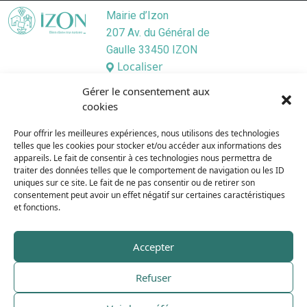
Mairie d’Izon
207 Av. du Général de
Gaulle 33450 IZON
Localiser
05 57 55 45 46
Gérer le consentement aux
Nous contacter
cookies
Lundi
/ 9:00–12:30, 13:30–17:30
Pour offrir les meilleures expériences, nous utilisons des technologies
Mardi
/ 9:00–12:3O, 13:3O–19:00
telles que les cookies pour stocker et/ou accéder aux informations des
Mercredi
/ 9:00–12:30, 13:30–17:30
appareils. Le fait de consentir à ces technologies nous permettra de
Jeudi
/ 9:00–12:30, 13:30–17:30
traiter des données telles que le comportement de navigation ou les ID
uniques sur ce site. Le fait de ne pas consentir ou de retirer son
Vendredi
/ 9:00–12:30, 13:30–17:30
consentement peut avoir un effet négatif sur certaines caractéristiques
Samedi
/ 9:00–12:00
et fonctions.
Dimanche
/ Fermé
Accepter
Plan du site
Refuser
Mentions légales