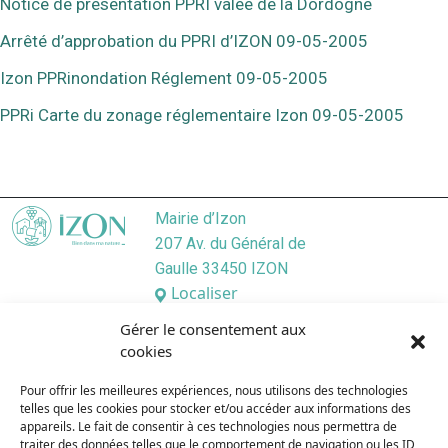
Notice de présentation PPRI valée de la Dordogne
Arrêté d’approbation du PPRI d’IZON 09-05-2005
Izon PPRinondation Réglement 09-05-2005
PPRi Carte du zonage réglementaire Izon 09-05-2005
Mairie d’Izon
207 Av. du Général de
Gaulle 33450 IZON
Localiser
05 57 55 45 46
Gérer le consentement aux
Nous contacter
cookies
Lundi
/ 9:00–12:30, 13:30–17:30
Pour offrir les meilleures expériences, nous utilisons des technologies
Mardi
/ 9:00–12:3O, 13:3O–19:00
telles que les cookies pour stocker et/ou accéder aux informations des
Mercredi
/ 9:00–12:30, 13:30–17:30
appareils. Le fait de consentir à ces technologies nous permettra de
Jeudi
/ 9:00–12:30, 13:30–17:30
traiter des données telles que le comportement de navigation ou les ID