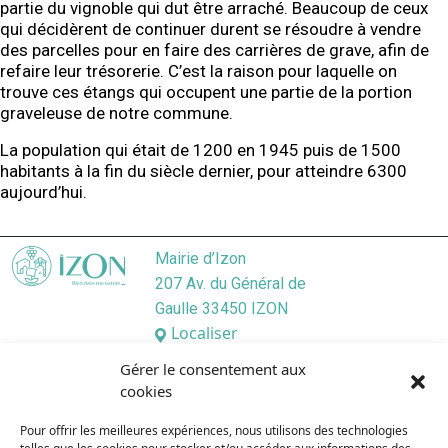
partie du vignoble qui dut être arraché. Beaucoup de ceux
qui décidèrent de continuer durent se résoudre à vendre
des parcelles pour en faire des carrières de grave, afin de
refaire leur trésorerie. C’est la raison pour laquelle on
trouve ces étangs qui occupent une partie de la portion
graveleuse de notre commune.
La population qui était de 1200 en 1945 puis de 1500
habitants à la fin du siècle dernier, pour atteindre 6300
aujourd’hui.
Mairie d’Izon
207 Av. du Général de
Gaulle 33450 IZON
Localiser
05 57 55 45 46
Gérer le consentement aux
Nous contacter
cookies
Lundi
/ 9:00–12:30, 13:30–17:30
Pour offrir les meilleures expériences, nous utilisons des technologies
Mardi
/ 9:00–12:3O, 13:3O–19:00