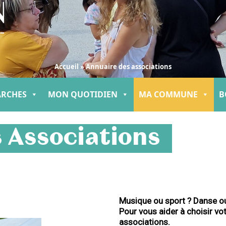
Accueil
»
Annuaire des associations
ARCHES
MON QUOTIDIEN
MA COMMUNE
B
 Associations
Musique ou sport ? Danse ou 
Pour vous aider à choisir vot
associations.