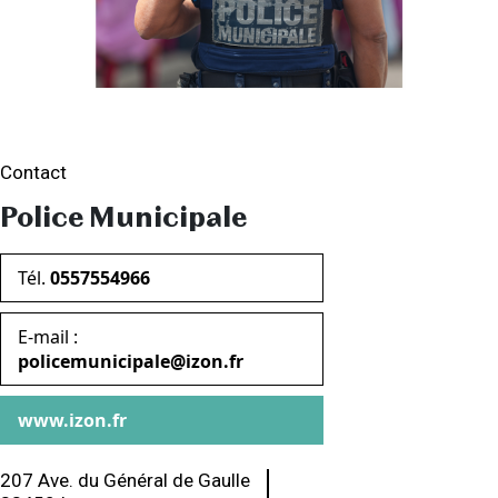
Contact
Police Municipale
Tél.
0557554966
E-mail :
policemunicipale@izon.fr
www.izon.fr
207 Ave. du Général de Gaulle