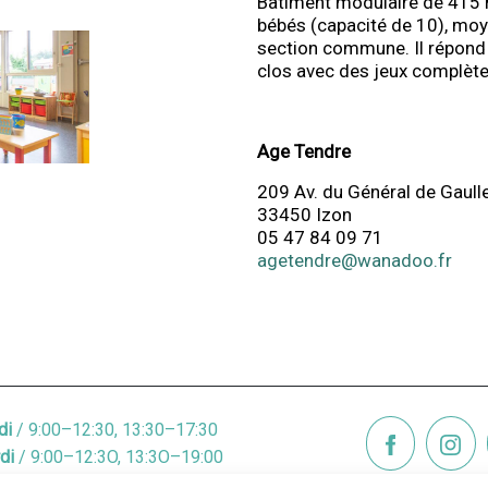
Bâtiment modulaire de 415 
bébés (capacité de 10), moy
section commune. Il répond
clos avec des jeux complèten
Age Tendre
209 Av. du Général de Gaull
33450 Izon
05 47 84 09 71
agetendre@wanadoo.fr
di
/ 9:00–12:30, 13:30–17:30
di
/ 9:00–12:3O, 13:3O–19:00
credi
/ 9:00–12:30, 13:30–17:30