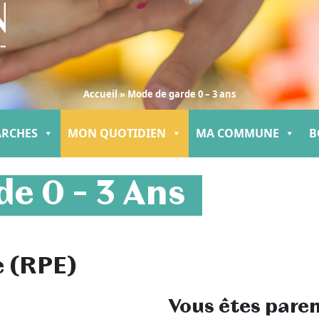
Accueil
»
Mode de garde 0 – 3 ans
ARCHES
MON QUOTIDIEN
MA COMMUNE
B
e 0 – 3 Ans
e (RPE)
Vous êtes paren