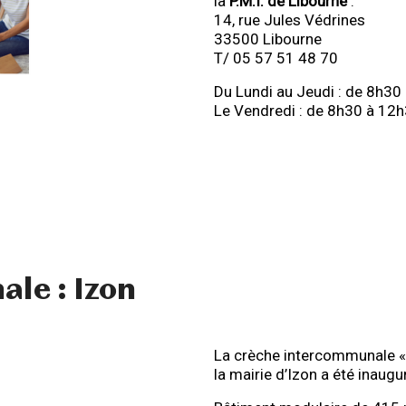
la
P.M.I. de Libourne
:
14, rue Jules Védrines
33500 Libourne
T/ 05 57 51 48 70
Du Lundi au Jeudi : de 8h3
Le Vendredi : de 8h30 à 12
le : Izon
La crèche intercommunale « 
la mairie d’Izon a été inaugu