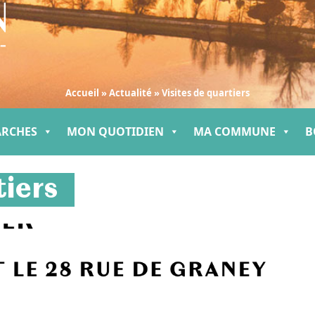
Accueil
»
Actualité
»
Visites de quartiers
ARCHES
MON QUOTIDIEN
MA COMMUNE
B
tiers