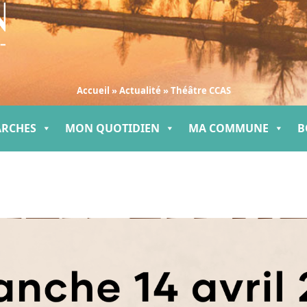
Accueil
»
Actualité
»
Théâtre CCAS
ARCHES
MON QUOTIDIEN
MA COMMUNE
B