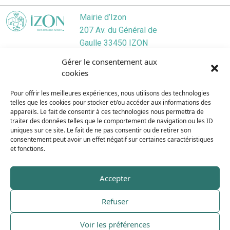
Mairie d’Izon
207 Av. du Général de
Gaulle 33450 IZON
Localiser
Gérer le consentement aux
05 57 55 45 46
cookies
Nous contacter
Pour offrir les meilleures expériences, nous utilisons des technologies
Lundi
/ 9:00–12:30, 13:30–17:30
telles que les cookies pour stocker et/ou accéder aux informations des
Mardi
/ 9:00–12:3O, 13:3O–19:00
appareils. Le fait de consentir à ces technologies nous permettra de
Mercredi
/ 9:00–12:30, 13:30–17:30
traiter des données telles que le comportement de navigation ou les ID
uniques sur ce site. Le fait de ne pas consentir ou de retirer son
Jeudi
/ 9:00–12:30, 13:30–17:30
consentement peut avoir un effet négatif sur certaines caractéristiques
Vendredi
/ 9:00–12:30, 13:30–17:30
et fonctions.
Samedi
/ 9:00–12:00
Dimanche
/ Fermé
Accepter
Refuser
Plan du site
Mentions légales
Voir les préférences