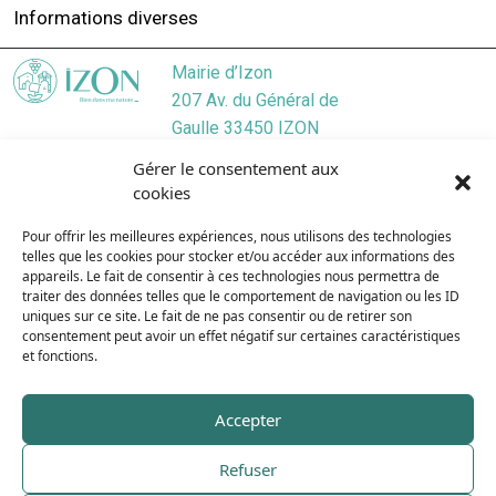
Informations diverses
Mairie d’Izon
207 Av. du Général de
Gaulle 33450 IZON
Localiser
Gérer le consentement aux
05 57 55 45 46
cookies
Nous contacter
Pour offrir les meilleures expériences, nous utilisons des technologies
Lundi
/ 9:00–12:30, 13:30–17:30
telles que les cookies pour stocker et/ou accéder aux informations des
Mardi
/ 9:00–12:3O, 13:3O–19:00
appareils. Le fait de consentir à ces technologies nous permettra de
Mercredi
/ 9:00–12:30, 13:30–17:30
traiter des données telles que le comportement de navigation ou les ID
uniques sur ce site. Le fait de ne pas consentir ou de retirer son
Jeudi
/ 9:00–12:30, 13:30–17:30
consentement peut avoir un effet négatif sur certaines caractéristiques
Vendredi
/ 9:00–12:30, 13:30–17:30
et fonctions.
Samedi
/ 9:00–12:00
Dimanche
/ Fermé
Accepter
Refuser
Plan du site