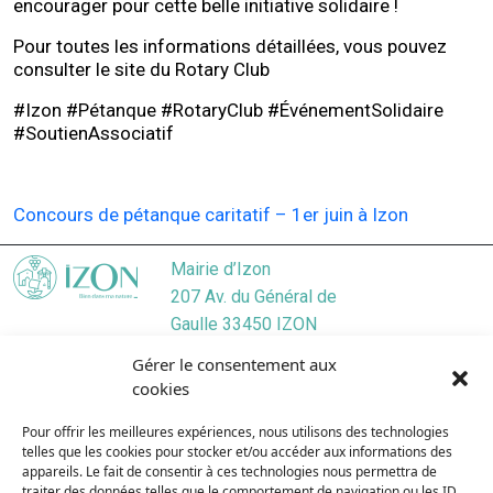
encourager pour cette belle initiative solidaire !
Pour toutes les informations détaillées, vous pouvez
consulter le site du Rotary Club
#Izon #Pétanque #RotaryClub #ÉvénementSolidaire
#SoutienAssociatif
Concours de pétanque caritatif – 1er juin à Izon
Mairie d’Izon
207 Av. du Général de
Gaulle 33450 IZON
Localiser
Gérer le consentement aux
05 57 55 45 46
cookies
Nous contacter
Pour offrir les meilleures expériences, nous utilisons des technologies
Lundi
/ 9:00–12:30, 13:30–17:30
telles que les cookies pour stocker et/ou accéder aux informations des
Mardi
/ 9:00–12:3O, 13:3O–19:00
appareils. Le fait de consentir à ces technologies nous permettra de
Mercredi
/ 9:00–12:30, 13:30–17:30
traiter des données telles que le comportement de navigation ou les ID