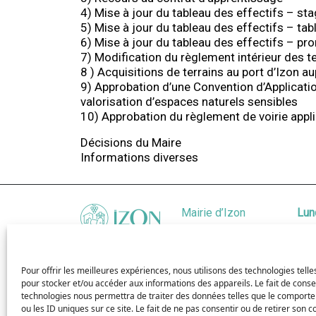
4) Mise à jour du tableau des effectifs – sta
5) Mise à jour du tableau des effectifs – t
6) Mise à jour du tableau des effectifs – p
7) Modification du règlement intérieur des t
8 ) Acquisitions de terrains au port d’Izon 
9) Approbation d’une Convention d’Applicatio
valorisation d’espaces naturels sensibles
10) Approbation du règlement de voirie app
Décisions du Maire
Informations diverses
Mairie d’Izon
Lun
207 Av. du
Mar
Général de
Mer
Gaulle 33450
Jeu
Pour offrir les meilleures expériences, nous utilisons des technologies telle
IZON
Ven
pour stocker et/ou accéder aux informations des appareils. Le fait de conse
technologies nous permettra de traiter des données telles que le comport
Localiser
Sam
ou les ID uniques sur ce site. Le fait de ne pas consentir ou de retirer son