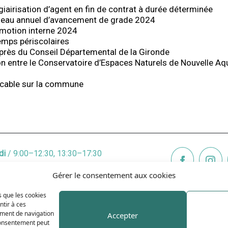
giairisation d’agent en fin de contrat à durée déterminée
ableau annuel d’avancement de grade 2024
romotion interne 2024
emps périscolaires
auprès du Conseil Départemental de la Gironde
n entre le Conservatoire d’Espaces Naturels de Nouvelle Aqu
licable sur la commune
di
/ 9:00–12:30, 13:30–17:30
di
/ 9:00–12:3O, 13:3O–19:00
Gérer le consentement aux cookies
credi
/ 9:00–12:30, 13:30–17:30
di
/ 9:00–12:30, 13:30–17:30
s que les cookies
dredi
/ 9:00–12:30, 13:30–17:30
ntir à ces
ement de navigation
Accepter
edi
/ 9:00–12:00
 consentement peut