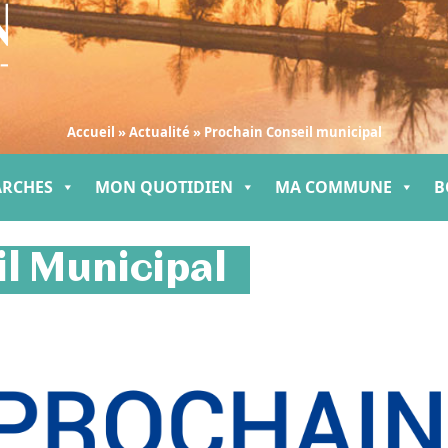
Accueil
»
Actualité
»
Prochain Conseil municipal
ARCHES
MON QUOTIDIEN
MA COMMUNE
B
l Municipal