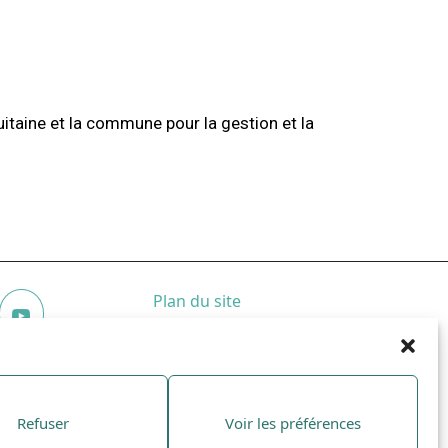
itaine et la commune pour la gestion et la
Plan du site
Mentions légales
Police Municipale
05 57 55 49
66
policemunicipale@izon.fr
Refuser
Voir les préférences