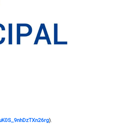
BuK0S_9nhDzTXn26rg
).