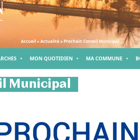
Accueil
»
Actualité
»
Prochain Conseil Municipal
ARCHES
MON QUOTIDIEN
MA COMMUNE
B
l Municipal