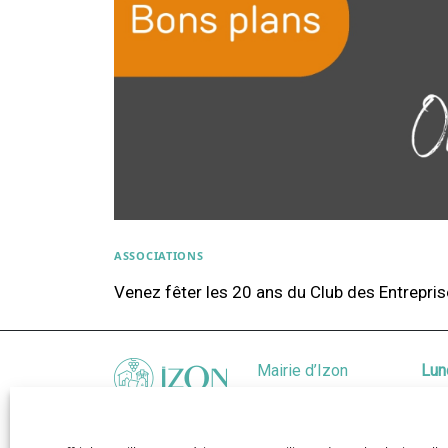
ASSOCIATIONS
Venez fêter les 20 ans du Club des Entrepris
Mairie d’Izon
Lun
207 Av. du
Mar
Général de
Mer
Gaulle 33450
Jeu