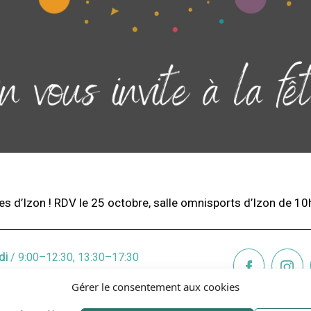
es d’Izon ! RDV le 25 octobre, salle omnisports d’Izon de 10
di
/ 9:00–12:30, 13:30–17:30
di
/ 9:00–12:3O, 13:3O–19:00
Gérer le consentement aux cookies
credi
/ 9:00–12:30, 13:30–17:30
di
/ 9:00–12:30, 13:30–17:30