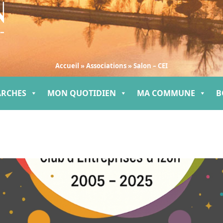
Accueil
»
Associations
»
Salon – CEI
ARCHES
MON QUOTIDIEN
MA COMMUNE
B