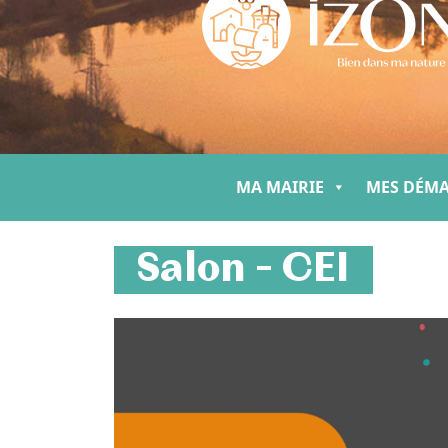
MA MAIRIE
MES DÉM
Salon – CEI