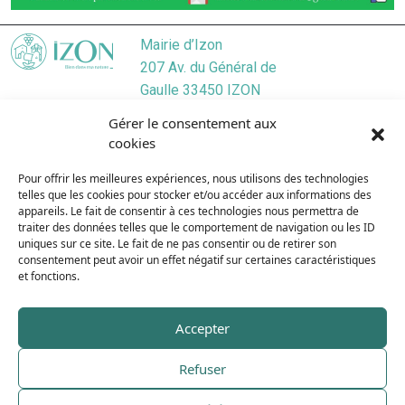
Mairie d’Izon
207 Av. du Général de
Gaulle 33450 IZON
Localiser
Gérer le consentement aux
05 57 55 45 46
cookies
Nous contacter
Pour offrir les meilleures expériences, nous utilisons des technologies
Lundi
/ 9:00–12:30, 13:30–17:30
telles que les cookies pour stocker et/ou accéder aux informations des
Mardi
/ 9:00–12:3O, 13:3O–19:00
appareils. Le fait de consentir à ces technologies nous permettra de
Mercredi
/ 9:00–12:30, 13:30–17:30
traiter des données telles que le comportement de navigation ou les ID
uniques sur ce site. Le fait de ne pas consentir ou de retirer son
Jeudi
/ 9:00–12:30, 13:30–17:30
consentement peut avoir un effet négatif sur certaines caractéristiques
Vendredi
/ 9:00–12:30, 13:30–17:30
et fonctions.
Samedi
/ 9:00–12:00
Dimanche
/ Fermé
Accepter
Refuser
Plan du site