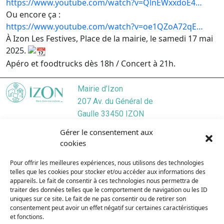
https://www.youtube.com/watch?v=QlnEWxxdoE4…
Ou encore ça :
https://www.youtube.com/watch?v=oe1QZoA72qE…
À Izon Les Festives, Place de la mairie, le samedi 17 mai
2025.
Apéro et foodtrucks dès 18h / Concert à 21h.
Mairie d’Izon
207 Av. du Général de
Gaulle 33450 IZON
Localiser
Gérer le consentement aux
05 57 55 45 46
cookies
Nous contacter
Pour offrir les meilleures expériences, nous utilisons des technologies
Lundi
/ 9:00–12:30, 13:30–17:30
telles que les cookies pour stocker et/ou accéder aux informations des
Mardi
/ 9:00–12:3O, 13:3O–19:00
appareils. Le fait de consentir à ces technologies nous permettra de
Mercredi
/ 9:00–12:30, 13:30–17:30
traiter des données telles que le comportement de navigation ou les ID
uniques sur ce site. Le fait de ne pas consentir ou de retirer son
Jeudi
/ 9:00–12:30, 13:30–17:30
consentement peut avoir un effet négatif sur certaines caractéristiques
Vendredi
/ 9:00–12:30, 13:30–17:30
et fonctions.