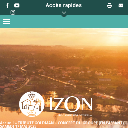
Skip
Accès rapides
to
content
Accueil
»
TRIBUTE GOLDMAN – CONCERT DU GROUPE {EN PASSANT} –
SAMEDI 17 MAI 2025