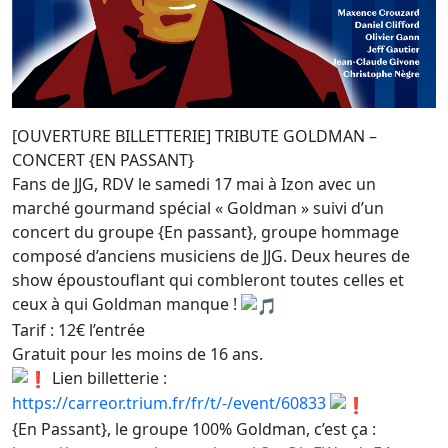
[OUVERTURE BILLETTERIE] TRIBUTE GOLDMAN –
CONCERT {EN PASSANT}
Fans de JJG, RDV le samedi 17 mai à Izon avec un
marché gourmand spécial « Goldman » suivi d’un
concert du groupe {En passant}, groupe hommage
composé d’anciens musiciens de JJG. Deux heures de
show époustouflant qui combleront toutes celles et
ceux à qui Goldman manque !
Tarif : 12€ l’entrée
Gratuit pour les moins de 16 ans.
Lien billetterie :
https://carreor.trium.fr/fr/t/-/event/60833
{En Passant}, le groupe 100% Goldman, c’est ça :