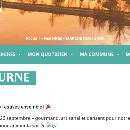
Accueil
»
Festivités
»
MARCHÉ NOCTURNE
ARCHES
MON QUOTIDIEN
MA COMMUNE
B
URNE
 festives ensemble !
6 septembre – gourmand, artisanal et dansant pour notre 
pour animer la soirée