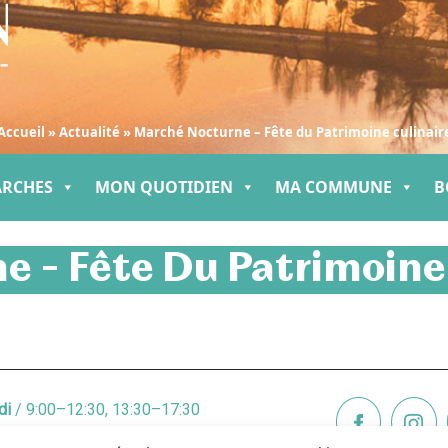
Accueil
»
Actualité
»
Marché Nocturne – Fête du Patrimoine culinair
ARCHES
MON QUOTIDIEN
MA COMMUNE
B
 – Fête Du Patrimoine
di
/ 9:00–12:30, 13:30–17:30
di
/ 9:00–12:3O, 13:3O–19:00