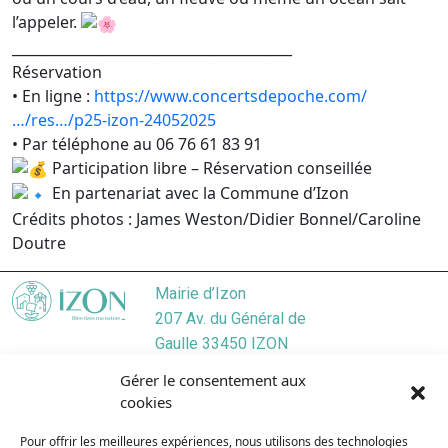
l’appeler.
________________________________________
Réservation
• En ligne :
https://www.concertsdepoche.com/
…/res…/p25-izon-24052025
• Par téléphone au 06 76 61 83 91
Participation libre – Réservation conseillée
En partenariat avec la Commune d’Izon
Crédits photos : James Weston/Didier Bonnel/Caroline
Doutre
Mairie d’Izon
207 Av. du Général de
Gaulle 33450 IZON
Localiser
Gérer le consentement aux
05 57 55 45 46
cookies
Nous contacter
Pour offrir les meilleures expériences, nous utilisons des technologies
Lundi
/ 9:00–12:30, 13:30–17:30