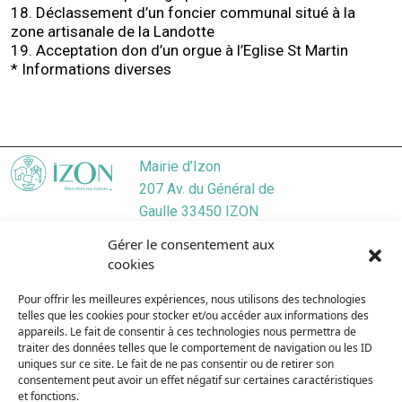
18. Déclassement d’un foncier communal situé à la
zone artisanale de la Landotte
19. Acceptation don d’un orgue à l’Eglise St Martin
* Informations diverses
Mairie d’Izon
207 Av. du Général de
Gaulle 33450 IZON
Localiser
Gérer le consentement aux
05 57 55 45 46
cookies
Nous contacter
Pour offrir les meilleures expériences, nous utilisons des technologies
Lundi
/ 9:00–12:30, 13:30–17:30
telles que les cookies pour stocker et/ou accéder aux informations des
Mardi
/ 9:00–12:3O, 13:3O–19:00
appareils. Le fait de consentir à ces technologies nous permettra de
Mercredi
/ 9:00–12:30, 13:30–17:30
traiter des données telles que le comportement de navigation ou les ID
uniques sur ce site. Le fait de ne pas consentir ou de retirer son
Jeudi
/ 9:00–12:30, 13:30–17:30
consentement peut avoir un effet négatif sur certaines caractéristiques
Vendredi
/ 9:00–12:30, 13:30–17:30
et fonctions.