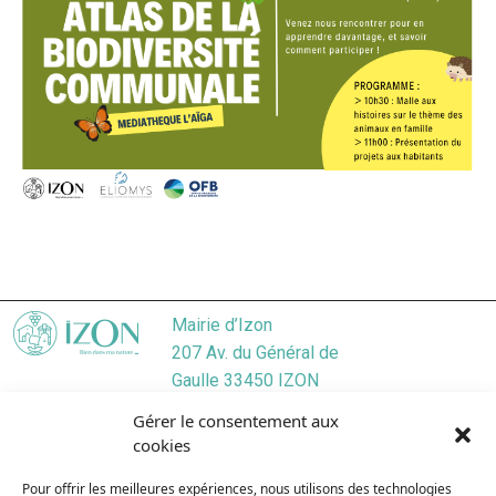
Mairie d’Izon
207 Av. du Général de
Gaulle 33450 IZON
Localiser
Gérer le consentement aux
05 57 55 45 46
cookies
Nous contacter
Pour offrir les meilleures expériences, nous utilisons des technologies
Lundi
/ 9:00–12:30, 13:30–17:30