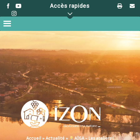
Skip
Accès rapides
to
content
Accueil
»
Actualité
»
AÏGA – Les ateliers !