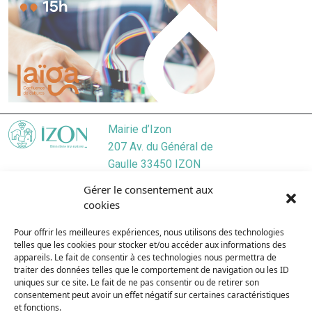
Mairie d’Izon
207 Av. du Général de
Gaulle 33450 IZON
Localiser
Gérer le consentement aux
05 57 55 45 46
cookies
Nous contacter
Pour offrir les meilleures expériences, nous utilisons des technologies
Lundi
/ 9:00–12:30, 13:30–17:30
telles que les cookies pour stocker et/ou accéder aux informations des
Mardi
/ 9:00–12:3O, 13:3O–19:00
appareils. Le fait de consentir à ces technologies nous permettra de
Mercredi
/ 9:00–12:30, 13:30–17:30
traiter des données telles que le comportement de navigation ou les ID
uniques sur ce site. Le fait de ne pas consentir ou de retirer son
Jeudi
/ 9:00–12:30, 13:30–17:30
consentement peut avoir un effet négatif sur certaines caractéristiques
Vendredi
/ 9:00–12:30, 13:30–17:30
et fonctions.