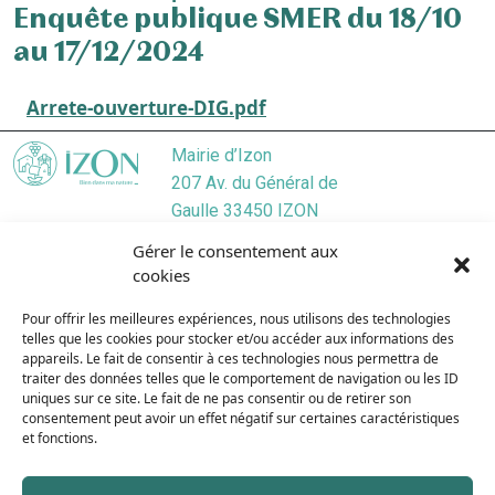
Enquête publique SMER du 18/10
au 17/12/2024
Arrete-ouverture-DIG.pdf
Mairie d’Izon
207 Av. du Général de
Gaulle 33450 IZON
Localiser
Gérer le consentement aux
05 57 55 45 46
cookies
Nous contacter
Pour offrir les meilleures expériences, nous utilisons des technologies
Lundi
/ 9:00–12:30, 13:30–17:30
telles que les cookies pour stocker et/ou accéder aux informations des
Mardi
/ 9:00–12:3O, 13:3O–19:00
appareils. Le fait de consentir à ces technologies nous permettra de
Mercredi
/ 9:00–12:30, 13:30–17:30
traiter des données telles que le comportement de navigation ou les ID
uniques sur ce site. Le fait de ne pas consentir ou de retirer son
Jeudi
/ 9:00–12:30, 13:30–17:30
consentement peut avoir un effet négatif sur certaines caractéristiques
Vendredi
/ 9:00–12:30, 13:30–17:30
et fonctions.
Samedi
/ 9:00–12:00
Dimanche
/ Fermé